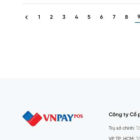
1
2
3
4
5
6
7
8
Công ty Cổ 
Trụ sở chính:
Tầ
VP TP. HCM:
Tầ