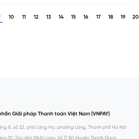
9
10
11
12
13
14
15
16
17
18
19
20
phần Giải pháp Thanh toán Việt Nam (VNPAY)
ng 8, số 22, phố Láng Hạ, phường Láng, Thành phố Hà Nội
ng 10, Tòa nhà Minh Long, số 17 Bà Huyện Thanh Quan,