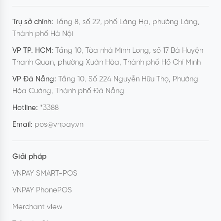
Trụ sở chính:
Tầng 8, số 22, phố Láng Hạ, phường Láng,
Thành phố Hà Nội
VP TP. HCM:
Tầng 10, Tòa nhà Minh Long, số 17 Bà Huyện
Thanh Quan, phường Xuân Hòa, Thành phố Hồ Chí Minh
VP Đà Nẵng:
Tầng 10, Số 224 Nguyễn Hữu Thọ, Phường
Hòa Cường, Thành phố Đà Nẵng
Hotline:
*3388
Email:
pos@vnpay.vn
Giải pháp
VNPAY SMART-POS
VNPAY PhonePOS
Merchant view