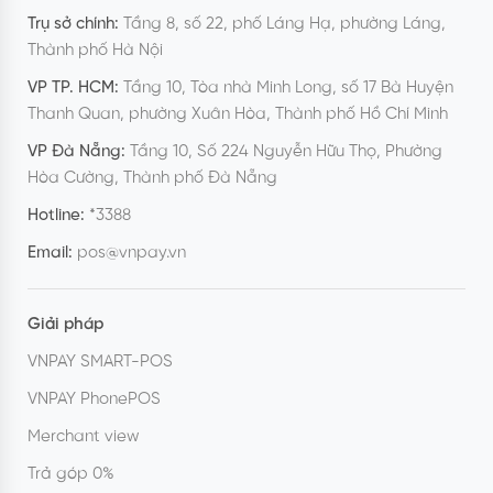
Trụ sở chính:
Tầng 8, số 22, phố Láng Hạ, phường Láng,
Thành phố Hà Nội
VP TP. HCM:
Tầng 10, Tòa nhà Minh Long, số 17 Bà Huyện
Thanh Quan, phường Xuân Hòa, Thành phố Hồ Chí Minh
VP Đà Nẵng:
Tầng 10, Số 224 Nguyễn Hữu Thọ, Phường
Hòa Cường, Thành phố Đà Nẵng
Hotline:
*3388
Email:
pos@vnpay.vn
Giải pháp
VNPAY SMART-POS
VNPAY PhonePOS
Merchant view
Trả góp 0%