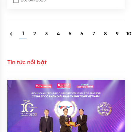
20/04/2025
1
2
3
4
5
6
7
8
9
10
Tin tức nổi bật