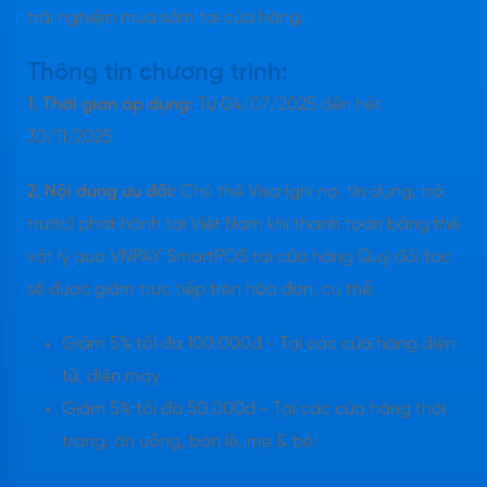
trải nghiệm mua sắm tại cửa hàng.
Thông tin chương trình:
1. Thời gian áp dụng:
Từ 04/07/2025 đến hết
30/11/2025
2. Nội dung ưu đãi:
Chủ thẻ Visa (ghi nợ, tín dụng, trả
trước) phát hành tại Việt Nam khi thanh toán bằng thẻ
vật lý qua VNPAY SmartPOS tại cửa hàng Quý đối tác
sẽ được giảm trực tiếp trên hóa đơn, cụ thể:
Giảm 5% tối đa 100.000đ - Tại các cửa hàng điện
tử, điện máy
Giảm 5% tối đa 50.000đ - Tại các cửa hàng thời
trang, ăn uống, bán lẻ, mẹ & bé