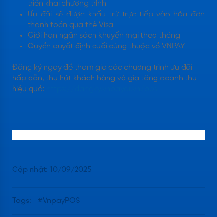
triển khai chương trình
Ưu đãi sẽ được khấu trừ trực tiếp vào hóa đơn
thanh toán qua thẻ Visa
Giới hạn ngân sách khuyến mại theo tháng
Quyền quyết định cuối cùng thuộc về VNPAY
Đăng ký ngay để tham gia các chương trình ưu đãi
hấp dẫn, thu hút khách hàng và gia tăng doanh thu
hiệu quả:
https://dangky.vnpayqr.vn/pos
Cập nhật:
10/09/2025
Tags:
#
VnpayPOS