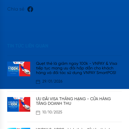
Chia sẻ
TIN TỨC LIÊN QUAN
Quẹt thẻ là giảm ngay 100k - VNPAY & Visa
tiếp tục mang ưu đãi hấp dẫn cho khách
hàng và đối tác sử dụng VNPAY SmartPOS!
29/01/2026
ƯU ĐÃI VISA THĂNG HẠNG - CỬA HÀNG
TĂNG DOANH THU
10/10/2025