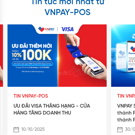
Tin tức mới nhất từ
VNPAY-POS
TIN VNPAY-POS
TIN VN
ƯU ĐÃI VISA THĂNG HẠNG - CỬA
VNPAY S
HÀNG TĂNG DOANH THU
thành 
thành 
10/10/2025
30/