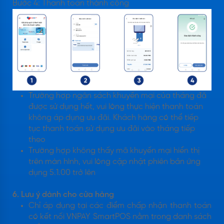
Bước 4: Thanh toán thành công
Trường hợp ngân sách khuyến mại của tháng đã
được sử dụng hết, vui lòng thực hiện thanh toán
không áp dụng ưu đãi. Khách hàng có thể tiếp
tục thanh toán sử dụng ưu đãi vào tháng tiếp
theo
Trường hợp không thấy mã khuyến mại hiển thị
trên màn hình, vui lòng cập nhật phiên bản ứng
dụng 5.1.00 trở lên
6. Lưu ý dành cho cửa hàng
Chỉ áp dụng tại các điểm chấp nhận thanh toán
có kết nối VNPAY SmartPOS nằm trong danh sách