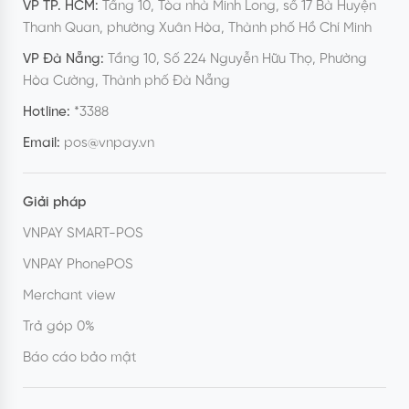
VP TP. HCM:
Tầng 10, Tòa nhà Minh Long, số 17 Bà Huyện
Thanh Quan, phường Xuân Hòa, Thành phố Hồ Chí Minh
VP Đà Nẵng:
Tầng 10, Số 224 Nguyễn Hữu Thọ, Phường
Hòa Cường, Thành phố Đà Nẵng
Hotline:
*3388
Email:
pos@vnpay.vn
Giải pháp
VNPAY SMART-POS
VNPAY PhonePOS
Merchant view
Trả góp 0%
Báo cáo bảo mật