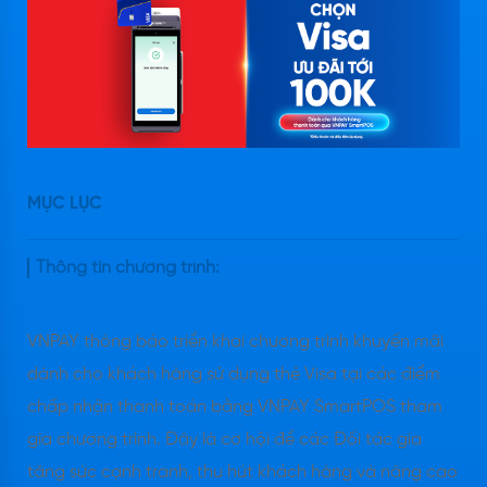
MỤC LỤC
Thông tin chương trình:
VNPAY thông báo triển khai chương trình khuyến mãi
dành cho khách hàng sử dụng thẻ Visa tại các điểm
chấp nhận thanh toán bằng VNPAY SmartPOS tham
gia chương trình. Đây là cơ hội để các Đối tác gia
tăng sức cạnh tranh, thu hút khách hàng và nâng cao