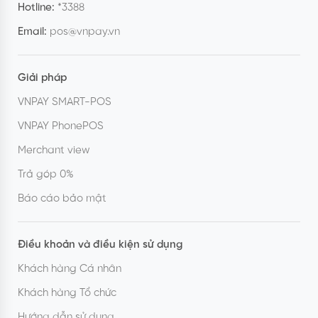
Hotline:
*3388
Email:
pos@vnpay.vn
Giải pháp
VNPAY SMART-POS
VNPAY PhonePOS
Merchant view
Trả góp 0%
Báo cáo bảo mật
Điều khoản và điều kiện sử dụng
Khách hàng Cá nhân
Khách hàng Tổ chức
Hướng dẫn sử dụng