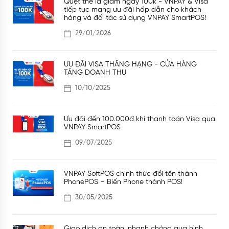
Quẹt thẻ là giảm ngay 100k - VNPAY & Visa
tiếp tục mang ưu đãi hấp dẫn cho khách
hàng và đối tác sử dụng VNPAY SmartPOS!
29/01/2026
ƯU ĐÃI VISA THĂNG HẠNG - CỬA HÀNG
TĂNG DOANH THU
10/10/2025
Ưu đãi đến 100.000đ khi thanh toán Visa qua
VNPAY SmartPOS
09/07/2025
VNPAY SoftPOS chính thức đổi tên thành
PhonePOS – Biến Phone thành POS!
30/05/2025
Giao dịch an toàn, nhanh chóng qua hình