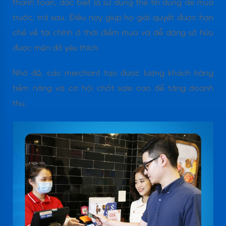
thanh toán, đặc biệt là sử dụng thẻ tín dụng để mua
trước, trả sau. Điều này giúp họ giải quyết được hạn
chế về tài chính ở thời điểm mua và dễ dàng sở hữu
được món đồ yêu thích.
Nhờ đó, các merchant tạo được lượng khách hàng
tiềm năng và cơ hội chốt sale cao để tăng doanh
thu.