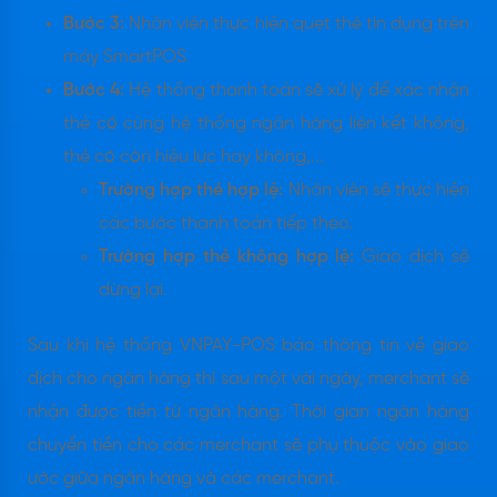
Bước 3:
Nhân viên thực hiện quẹt thẻ tín dụng trên
máy SmartPOS
Bước 4:
Hệ thống thanh toán sẽ xử lý để xác nhận
thẻ có cùng hệ thống ngân hàng liên kết không,
thẻ có còn hiệu lực hay không,...
Trường hợp thẻ hợp lệ:
Nhân viên sẽ thực hiện
các bước thanh toán tiếp theo.
Trường hợp thẻ không hợp lệ:
Giao dịch sẽ
dừng lại.
Sau khi hệ thống VNPAY-POS báo thông tin về giao
dịch cho ngân hàng thì sau một vài ngày, merchant sẽ
nhận được tiền từ ngân hàng. Thời gian ngân hàng
chuyển tiền cho các merchant sẽ phụ thuộc vào giao
ước giữa ngân hàng và các merchant.