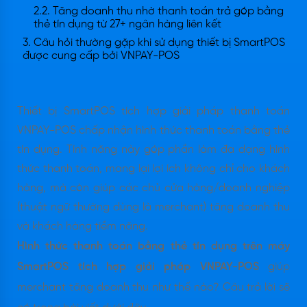
2.2. Tăng doanh thu nhờ thanh toán trả góp bằng
thẻ tín dụng từ 27+ ngân hàng liên kết
3. Câu hỏi thường gặp khi sử dụng thiết bị SmartPOS
được cung cấp bởi VNPAY-POS
Thiết bị SmartPOS tích hợp giải pháp thanh toán
VNPAY-POS chấp nhận hình thức thanh toán bằng thẻ
tín dụng. Tính năng này góp phần làm đa dạng hình
thức thanh toán, mang lại lợi ích không chỉ cho khách
hàng, mà còn giúp các chủ cửa hàng/doanh nghiệp
(thuật ngữ thường dùng là merchant) tăng doanh thu
và khách hàng tiềm năng.
Hình thức thanh toán bằng thẻ tín dụng trên máy
SmartPOS tích hợp giải pháp VNPAY-POS
giúp
merchant tăng doanh thu như thế nào? Câu trả lời sẽ