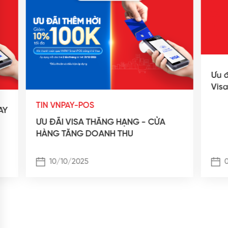
Ưu đãi 
Visa q
TIN VNPAY-POS
ƯU ĐÃI VISA THĂNG HẠNG - CỬA
HÀNG TĂNG DOANH THU
10/10/2025
09/0
Xem thêm