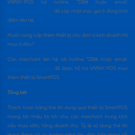
VNPAY-POS tại hotline *3388 hoặc email:
vnpaypos@vnpay.vn
để cập nhật mức giá ở đúng thời
điểm liên hệ.
Muốn cung cấp thêm thiết bị cho đơn vị kinh doanh thì
mua ở đâu?
Các merchant liên hệ tới hotline *3388 hoặc email:
vnpaypos@vnpay.vn
để được hỗ trợ VNPAY-POS mua
thêm thiết bị SmartPOS.
Tổng kết
Thanh toán bằng thẻ tín dụng qua thiết bị SmartPOS
mang tới nhiều lợi ích cho các merchant trong kích
cầu mua sắm, tăng doanh thu. Tỷ lệ sử dụng thẻ tín
dụng đang có xu hướng tăng lên, đặc biệt trong nỗ