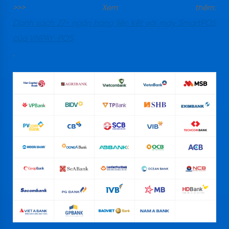
>>> Xem thêm:
Danh sách 27+ ngân hàng liên kết với máy SmartPOS
của VNPAY-POS
.