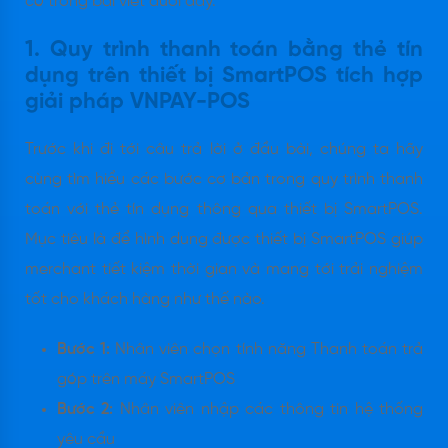
có trong bài viết dưới đây.
1. Quy trình thanh toán bằng thẻ tín
dụng trên thiết bị SmartPOS tích hợp
giải pháp VNPAY-POS
Trước khi đi tới câu trả lời ở đầu bài, chúng ta hãy
cùng tìm hiểu các bước cơ bản trong quy trình thanh
toán với thẻ tín dụng thông qua thiết bị SmartPOS.
Mục tiêu là để hình dung được thiết bị SmartPOS giúp
merchant tiết kiệm thời gian và mang tới trải nghiệm
tốt cho khách hàng như thế nào.
Bước 1:
Nhân viên chọn tính năng Thanh toán trả
góp trên máy SmartPOS
Bước 2:
Nhân viên nhập các thông tin hệ thống
yêu cầu