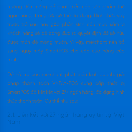
trường tiềm năng để phát triển các sản phẩm thẻ
ngân hàng, trong đó có thẻ tín dụng. Hình thức vay
trước trả sau này góp phần kích cầu mua sắm vì
khách hàng sẽ dễ dàng đưa ra quyết định để sở hữu
được món đồ mong muốn. Vì vậy, merchant nên bổ
sung ngay máy SmartPOS cho các cửa hàng của
mình.
Để hỗ trợ các merchant phát triển kinh doanh, giải
pháp thanh toán VNPAY-POS cung cấp thiết bị
SmartPOS đã kết kết với 27+ ngân hàng, đa dạng hình
thức thanh toán. Cụ thể như sau:
2.1. Liên kết với 27 ngân hàng uy tín tại Việt
Nam