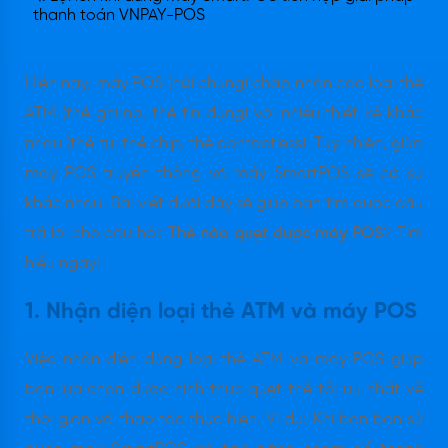
thanh toán VNPAY-POS
Hiện nay, máy POS (nói chung) chấp nhận các loại thẻ
ATM (thẻ ghi nợ, thẻ tín dụng) với nhiều thiết kế khác
nhau (thẻ từ, thẻ chip, thẻ contactless). Tuy nhiên, giữa
máy POS truyền thống và máy SmartPOS sẽ có sự
khác nhau. Bài viết dưới đây sẽ giúp bạn tìm được câu
trả lời cho câu hỏi:
Thẻ nào quẹt được máy POS
? Tìm
hiểu ngay!
1. Nhận diện loại thẻ ATM và máy POS
Việc nhận diện đúng loại thẻ ATM và máy POS giúp
bạn lựa chọn được hình thức quẹt thẻ tối ưu nhất về
thời gian và thao tác thực hiện. Ví dụ: Khi bạn bạn sử