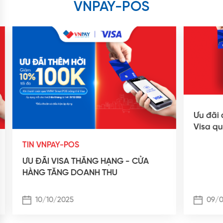
VNPAY-POS
Ưu đãi 
Visa q
TIN VNPAY-POS
ƯU ĐÃI VISA THĂNG HẠNG - CỬA
HÀNG TĂNG DOANH THU
10/10/2025
09/0