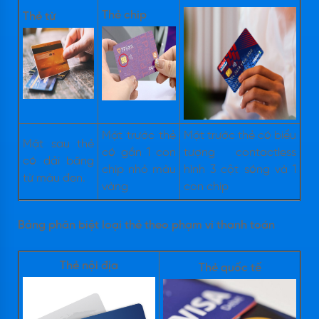
Thẻ chip
Thẻ từ
Mặt trước thẻ
Mặt trước thẻ có biểu
Mặt sau thẻ
có gắn 1 con
tượng contactless
có dải băng
chip nhỏ màu
hình 3 cột sóng và 1
từ màu đen.
vàng
con chip
Bảng phân biệt loại thẻ theo phạm vi thanh toán
Thẻ nội địa
Thẻ quốc tế