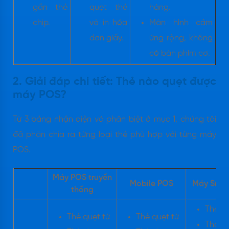
gắn thẻ
quẹt thẻ
hàng.
chip.
và in hóa
Màn hình cảm
đơn giấy.
ứng rộng, không
có bàn phím cơ.
2. Giải đáp chi tiết: Thẻ nào quẹt được
máy POS?
Từ 3 bảng nhận diện và phân biệt ở mục 1, chúng tôi
đã phân chia ra từng loại thẻ phù hợp với từng máy
POS.
Máy POS truyền
Mobile POS
Máy Sma
thống
Thẻ qu
Thẻ quẹt từ
Thẻ quẹt từ
Thẻ ch