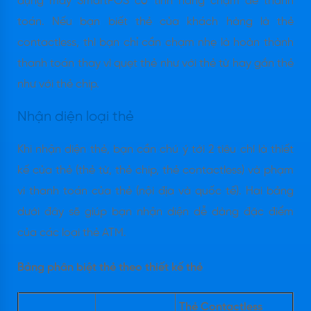
dụng máy SmartPOS có tính năng chạm để thanh
toán. Nếu bạn biết thẻ của khách hàng là thẻ
contactless, thì bạn chỉ cần chạm nhẹ là hoàn thành
thanh toán thay vì quẹt thẻ như với thẻ từ hay gắn thẻ
như với thẻ chip.
Nhận diện loại thẻ
Khi nhận diện thẻ, bạn cần chú ý tới 2 tiêu chí là thiết
kế của thẻ (thẻ từ, thẻ chip, thẻ contactless) và phạm
vi thanh toán của thẻ (nội địa và quốc tế). Hai bảng
dưới đây sẽ giúp bạn nhận diện dễ dàng đặc điểm
của các loại thẻ ATM.
Bảng phân biệt thẻ theo thiết kế thẻ
Thẻ Contactless