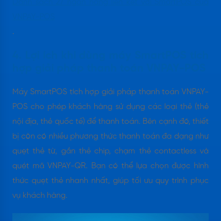
Danh sách 27 ngân hàng liên kết với SmartPOS của
VNPAY-POS
.
4. Lợi ích khi dùng máy SmartPOS tích
hợp giải pháp thanh toán VNPAY-POS
Máy SmartPOS tích hợp giải pháp thanh toán VNPAY-
POS cho phép khách hàng sử dụng các loại thẻ (thẻ
nội địa, thẻ quốc tế) để thanh toán. Bên cạnh đó, thiết
bị còn có nhiều phương thức thanh toán đa dạng như
quẹt thẻ từ, gắn thẻ chip, chạm thẻ contactless và
quét mã VNPAY-QR. Bạn có thể lựa chọn được hình
thức quẹt thẻ nhanh nhất, giúp tối ưu quy trình phục
vụ khách hàng.