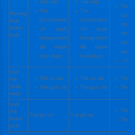
Thẻ chip
Thẻ chip
Thẻ
Thẻ
Thẻ
Phương
Contac
Contactless:
Contactless:
thức
chỉ
thanh
chỉ quẹt,
chỉ quẹt,
chạm,
toán
không chạm
không chạm
khôn
để thanh
để thanh
quẹt
toán được
toán được
- Mã 
Loại
Thẻ nội địa
Thẻ nội địa
Thẻ nộ
thẻ
chấp
Thẻ quốc tế
Thẻ quốc tế
Thẻ q
nhận
Loại
Thẻ gh
thẻ
Thẻ ghi nợ
Thẻ ghi nợ
thanh
Thẻ tí
toán