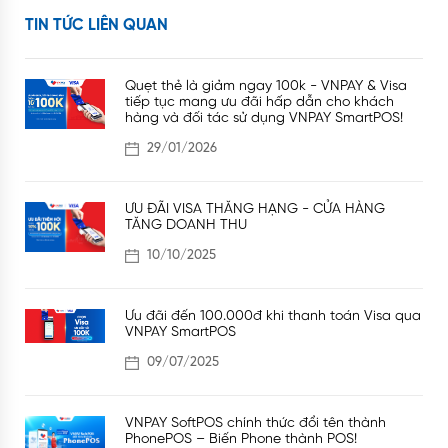
TIN TỨC LIÊN QUAN
Quẹt thẻ là giảm ngay 100k - VNPAY & Visa
tiếp tục mang ưu đãi hấp dẫn cho khách
hàng và đối tác sử dụng VNPAY SmartPOS!
29/01/2026
ƯU ĐÃI VISA THĂNG HẠNG - CỬA HÀNG
TĂNG DOANH THU
10/10/2025
Ưu đãi đến 100.000đ khi thanh toán Visa qua
VNPAY SmartPOS
09/07/2025
VNPAY SoftPOS chính thức đổi tên thành
PhonePOS – Biến Phone thành POS!