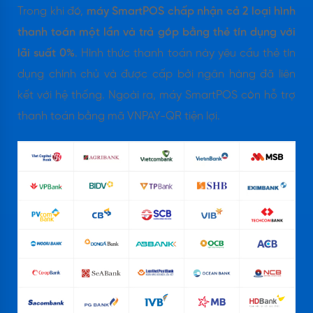
Trong khi đó,
máy SmartPOS chấp nhận cả 2 loại hình
thanh toán một lần và trả góp bằng thẻ tín dụng với
lãi suất 0%
. Hình thức thanh toán này yêu cầu thẻ tín
dụng chính chủ và được cấp bởi ngân hàng đã liên
kết với hệ thống. Ngoài ra, máy SmartPOS còn hỗ trợ
thanh toán bằng mã VNPAY-QR tiện lợi.