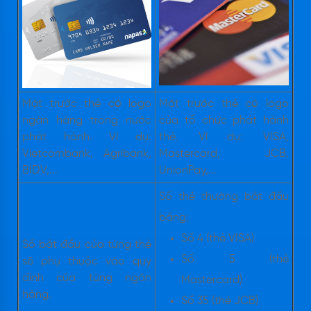
Mặt trước thẻ có logo
Mặt trước thẻ có logo
ngân hàng trong nước
của tổ chức phát hành
phát hành. Ví dụ:
thẻ. Ví dụ: VISA,
Vietcombank, Agribank,
Mastercard, JCB,
BIDV,...
UnionPay,...
Số thẻ thường bắt đầu
bằng:
Số 4 (thẻ VISA)
Số bắt đầu của từng thẻ
Số 5 (thẻ
sẽ phụ thuộc vào quy
định của từng ngân
Mastercard)
hàng.
Số 35 (thẻ JCB)