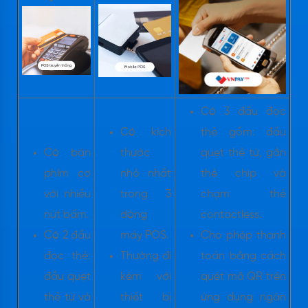
Có 3 đầu đọc
Có kích
thẻ gồm: đầu
Có bàn
thước
quẹt thẻ từ, gắn
phím cơ
nhỏ nhất
thẻ chip và
với nhiều
trong 3
chạm thẻ
nút bấm.
dòng
contactless.
Có 2 đầu
máy POS.
Cho phép thanh
đọc thẻ:
Thường đi
toán bằng cách
đầu quẹt
kèm với
quét mã QR trên
thẻ từ và
thiết bị
ứng dụng ngân