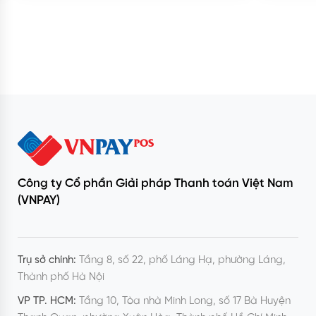
Xem thêm
Công ty Cổ phần Giải pháp Thanh toán Việt Nam
(VNPAY)
Trụ sở chính:
Tầng 8, số 22, phố Láng Hạ, phường Láng,
Thành phố Hà Nội
VP TP. HCM:
Tầng 10, Tòa nhà Minh Long, số 17 Bà Huyện