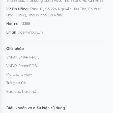
Thanh Quan, phường Xuân Hòa, Thành phố Hồ Chí Minh
VP Đà Nẵng:
Tầng 10, Số 224 Nguyễn Hữu Thọ, Phường
Hòa Cường, Thành phố Đà Nẵng
Hotline:
*3388
Email:
pos@vnpay.vn
Giải pháp
VNPAY SMART-POS
VNPAY PhonePOS
Merchant view
Trả góp 0%
Báo cáo bảo mật
Điều khoản và điều kiện sử dụng