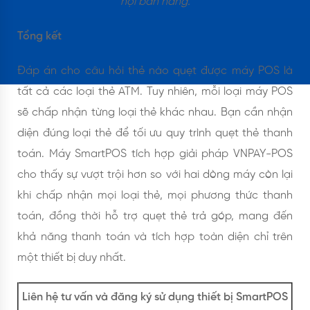
hội bán hàng.
Tổng kết
Đáp án cho câu hỏi thẻ nào quẹt được máy POS là
tất cả các loại thẻ ATM. Tuy nhiên, mỗi loại máy POS
sẽ chấp nhận từng loại thẻ khác nhau. Bạn cần nhận
diện đúng loại thẻ để tối ưu quy trình quẹt thẻ thanh
toán. Máy SmartPOS tích hợp giải pháp VNPAY-POS
cho thấy sự vượt trội hơn so với hai dòng máy còn lại
khi chấp nhận mọi loại thẻ, mọi phương thức thanh
toán, đồng thời hỗ trợ quẹt thẻ trả góp, mang đến
khả năng thanh toán và tích hợp toàn diện chỉ trên
một thiết bị duy nhất.
Liên hệ tư vấn và đăng ký sử dụng thiết bị SmartPOS