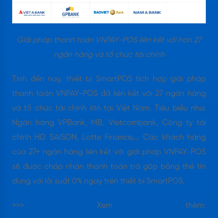
Giải pháp thanh toán VNPAY-POS liên kết với hơn 27
ngân hàng và tổ chức tài chính
Tính đến nay, thiết bị SmartPOS tích hợp giải pháp
thanh toán VNPAY-POS đã liên kết với 27 ngân hàng
và tổ chức tài chính lớn tại Việt Nam. Tiêu biểu như:
Ngân hàng VPBank, MB, Vietcombank, Công ty tài
chính HD SAISON, Lotte Finance,... Các khách hàng
của 27+ ngân hàng liên kết với giải pháp VNPAY-POS
sẽ được chấp nhận thanh toán trả góp bằng thẻ tín
dụng với lãi suất 0% ngay trên thiết bị SmartPOS.
>>> Xem thêm: