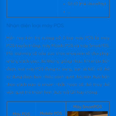
Số 62 (thẻ UnionPay)
…
Nhận diện loại máy POS
Hiện nay trên thị trường có 3 loại máy POS là: máy
POS truyền thống, máy Mobile POS và máy SmartPOS.
Mỗi loại máy có cấu trúc khác nhau nên sẽ cho phép
những cách quẹt thẻ không giống nhau. Khi nhận diện
được loại máy POS đang sử dụng, bạn sẽ biết có thể
sử dụng được bao nhiêu cách quẹt thẻ, nên thực hiện
theo cách nào là nhanh nhất, hoặc có thể thay thế
việc quẹt thẻ thành hình thức mã QR hay không.
Máy SmartPOS
Mobile POS
Máy POS