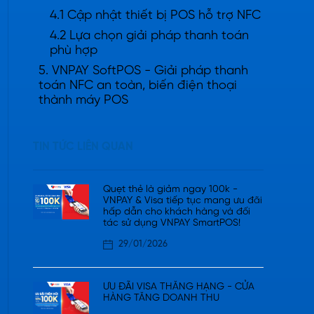
4.1 Cập nhật thiết bị POS hỗ trợ NFC
4.2 Lựa chọn giải pháp thanh toán
phù hợp
5. VNPAY SoftPOS - Giải pháp thanh
toán NFC an toàn, biến điện thoại
thành máy POS
TIN TỨC LIÊN QUAN
Quẹt thẻ là giảm ngay 100k -
VNPAY & Visa tiếp tục mang ưu đãi
hấp dẫn cho khách hàng và đối
tác sử dụng VNPAY SmartPOS!
29/01/2026
ƯU ĐÃI VISA THĂNG HẠNG - CỬA
HÀNG TĂNG DOANH THU