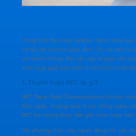
Trong thời đại công nghệ số, thanh toán qua 
và tốc độ cho mọi giao dịch. Chỉ với một cú 
và nhanh chóng. Bài viết này sẽ giúp chủ d
toán là gì, giúp bạn năm rõ cách thức hoạt độ
1. Thanh toán NFC là gì?
NFC (Near-Field Communication) là một côn
tầm ngắn, thường dưới 4 cm. Công nghệ này 
NFC khi chúng được đặt gần nhau hoặc tiếp x
Với phương thức này, người dùng chỉ cần đư