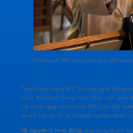
Thanh toán NFC cho phép giao dịch nhanh 
2. Thanh toán NFC hoạt động như t
Thanh toán bằng NFC là công nghệ không d
toàn. Khi khách hàng muốn thực hiện giao d
cài công nghệ thanh toán NFC vào máy quét P
doanh nghiệp tối ưu hóa trải nghiệm thanh t
Về nguyên lý hoạt động
, ứng dụng thanh toá