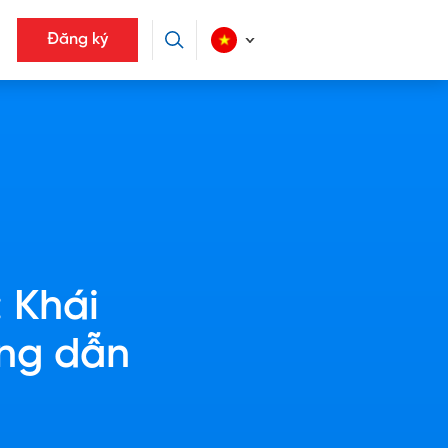
Đăng ký
 Khái
ớng dẫn