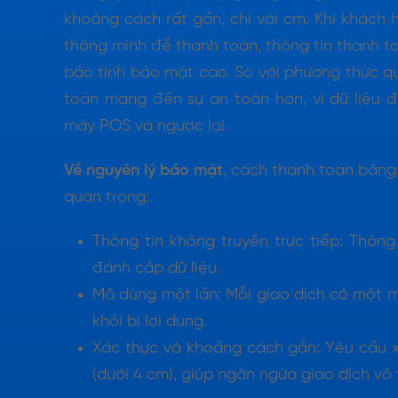
khoảng cách rất gần, chỉ vài cm. Khi khách
thông minh để thanh toán, thông tin thanh 
bảo tính bảo mật cao. So với phương thức q
toán mang đến sự an toàn hơn, vì dữ liệu 
máy POS và ngược lại.
Về nguyên lý bảo mật
, cách thanh toán bằn
quan trọng:
Thông tin không truyền trực tiếp: Thông
đánh cắp dữ liệu.
Mã dùng một lần: Mỗi giao dịch có một m
khỏi bị lợi dụng.
Xác thực và khoảng cách gần: Yêu cầu x
(dưới 4 cm), giúp ngăn ngừa giao dịch vô