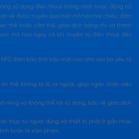
 hàng sử dụng điện thoại thông minh hoặc đồng hồ
toán sẽ được truyền qua một mã hóa hai chiều, đảm
uẹt thẻ hoặc cắm thẻ, giao dịch bằng nfc và thanh
được mã hóa ngay cả khi truyền từ điện thoại đến
g NFC đảm bảo tính bảo mật cao nhờ vào ba yếu tố
 tin thẻ không bị lộ ra ngoài, giúp ngăn chặn việc
ã riêng và không thể tái sử dụng, bảo vệ giao dịch
ác thực từ người dùng và thiết bị phải ở gần nhau
 tình hoặc bị xâm phạm.