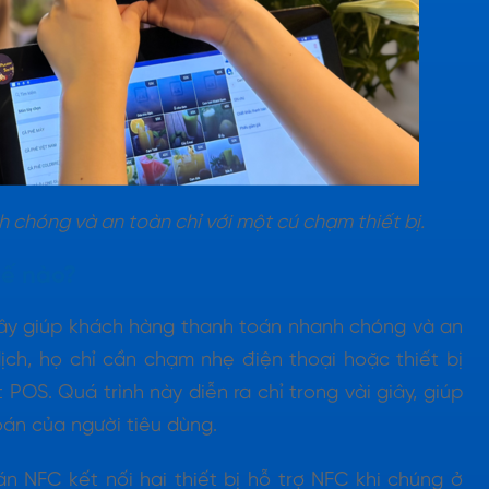
chóng và an toàn chỉ với một cú chạm thiết bị.
hế nào?
ây giúp khách hàng thanh toán nhanh chóng và an
ịch, họ chỉ cần chạm nhẹ điện thoại hoặc thiết bị
OS. Quá trình này diễn ra chỉ trong vài giây, giúp
oán của người tiêu dùng.
n NFC kết nối hai thiết bị hỗ trợ NFC khi chúng ở