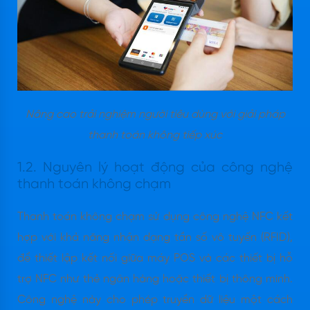
Nâng cao trải nghiệm người tiêu dùng với giải pháp
thanh toán không tiếp xúc
1.2. Nguyên lý hoạt động của công nghệ
thanh toán không chạm
Thanh toán không chạm sử dụng công nghệ NFC kết
hợp với khả năng nhận dạng tần số vô tuyến (RFID),
để thiết lập kết nối giữa máy POS và các thiết bị hỗ
trợ NFC như thẻ ngân hàng hoặc thiết bị thông minh.
Công nghệ này cho phép truyền dữ liệu một cách