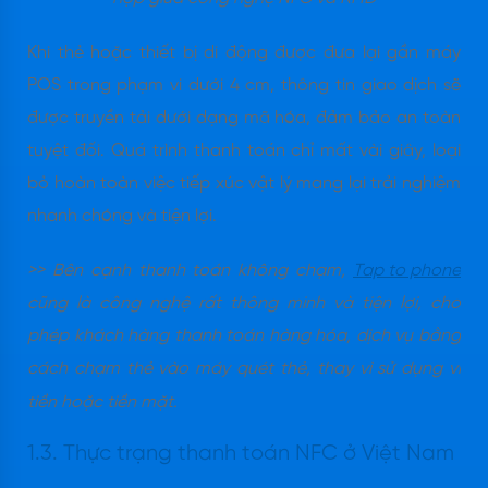
Khi thẻ hoặc thiết bị di động được đưa lại gần máy
POS trong phạm vi dưới 4 cm, thông tin giao dịch sẽ
được truyền tải dưới dạng mã hóa, đảm bảo an toàn
tuyệt đối. Quá trình thanh toán chỉ mất vài giây, loại
bỏ hoàn toàn việc tiếp xúc vật lý mang lại trải nghiệm
nhanh chóng và tiện lợi.
>> Bên cạnh thanh toán không chạm,
Tap to phone
cũng là công nghệ rất thông minh và tiện lợi, cho
phép khách hàng thanh toán hàng hóa, dịch vụ bằng
cách chạm thẻ vào máy quét thẻ, thay vì sử dụng ví
tiền hoặc tiền mặt.
1.3. Thực trạng thanh toán NFC ở Việt Nam