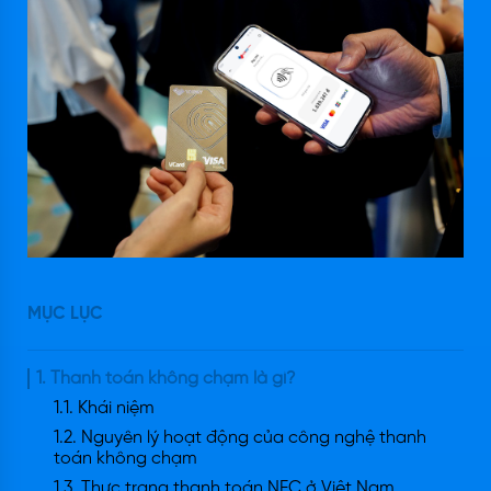
MỤC LỤC
1. Thanh toán không chạm là gì?
1.1. Khái niệm
1.2. Nguyên lý hoạt động của công nghệ thanh
toán không chạm
1.3. Thực trạng thanh toán NFC ở Việt Nam