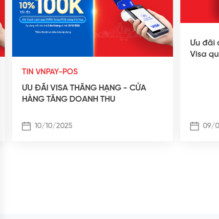
Ưu đãi 
Visa q
TIN VNPAY-POS
ƯU ĐÃI VISA THĂNG HẠNG - CỬA
HÀNG TĂNG DOANH THU
10/10/2025
09/0
Xem thêm