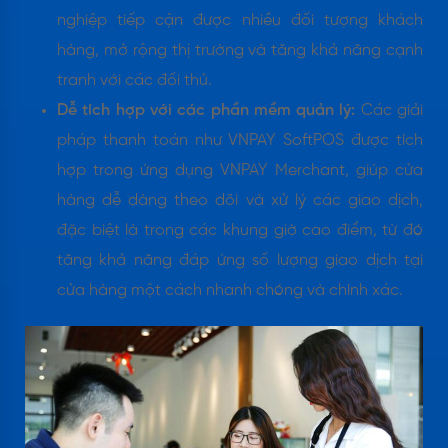
nghiệp tiếp cận được nhiều đối tượng khách
hàng, mở rộng thị trường và tăng khả năng cạnh
tranh với các đối thủ.
Dễ tích hợp với các phần mềm quản lý:
Các giải
pháp thanh toán như VNPAY SoftPOS được tích
hợp trong ứng dụng VNPAY Merchant, giúp cửa
hàng dễ dàng theo dõi và xử lý các giao dịch,
đặc biệt là trong các khung giờ cao điểm, từ đó
tăng khả năng đáp ứng số lượng giao dịch tại
cửa hàng một cách nhanh chóng và chính xác.