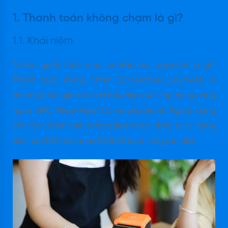
1. Thanh toán không chạm là gì?
1.1. Khái niệm
Nhiều người thắc mắc contactless payment là gì?
Thanh toán không chạm (Contactless payment) là
phương thức giao dịch không tiếp xúc, ứng dụng công
nghệ NFC (Near-Field Communication). Người dùng
chỉ cần chạm thẻ contactless hoặc thiết bị di động
tích hợp NFC vào máy POS để hoàn tất giao dịch.