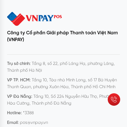
Công ty Cổ phần Giải pháp Thanh toán Việt Nam
(VNPAY)
Trụ sở chính:
Tầng 8, số 22, phố Láng Hạ, phường Láng,
Thành phố Hà Nội
VP TP. HCM:
Tầng 10, Tòa nhà Minh Long, số 17 Bà Huyện
Thanh Quan, phường Xuân Hòa, Thành phố Hồ Chí Minh
VP Đà Nẵng:
Tầng 10, Số 224 Nguyễn Hữu Thọ, Phường
Hòa Cường, Thành phố Đà Nẵng
Hotline:
*3388
Email:
pos@vnpay.vn