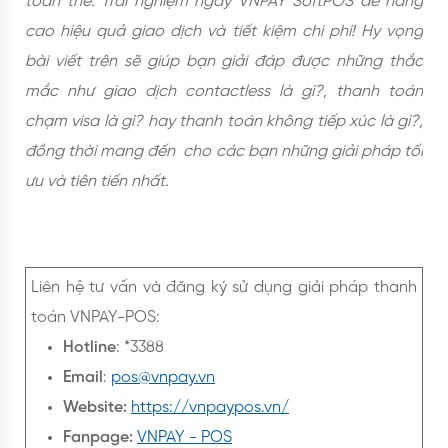
toán thẻ. Trải nghiệm ngay VNPAY SoftPOS để nâng
cao hiệu quả giao dịch và tiết kiệm chi phí! Hy vọng
bài viết trên sẽ giúp bạn giải đáp được những thắc
mắc như giao dịch contactless là gì?, thanh toán
chạm visa là gì? hay thanh toán không tiếp xúc là gì?,
đồng thời mang đến cho các bạn những giải pháp tối
ưu và tiên tiến nhất.
Liên hệ tư vấn và đăng ký sử dụng giải pháp thanh
toán VNPAY-POS:
Hotline
: *3388
Email
:
pos@vnpay.vn
Website:
https://vnpaypos.vn/
Fanpage:
VNPAY - POS