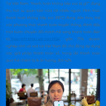
Tại Việt Nam, "thanh toán không tiếp xúc là gì?" đang
thu hút sự quan tâm của rất nhiều người. Hình thức
thanh toán không tiếp xúc (NFC) đang dần thay thế
các phương thức thanh toán truyền thống, đánh dấu
một bước chuyển đổi mạnh mẽ sang thanh toán điện
tử.
Theo một khảo sát của VISA
, gần 75% doanh
nghiệp nhỏ và vừa tại Việt Nam đã chủ động áp dụng
các giải pháp thanh toán số, trong đó thanh toán
qua thẻ chiếm tỷ lệ ấn tượng, đạt 42%.