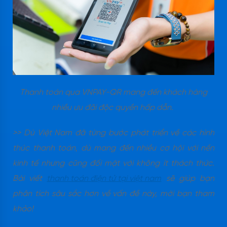
Thanh toán qua VNPAY-QR mang đến khách hàng
nhiều ưu đãi độc quyền hấp dẫn.
>> Dù Việt Nam đã từng bước phát triển về các hình
thúc thanh toán, dù mang đến nhiều cơ hội với nền
kinh tế nhưng cũng đối mặt với không ít thách thức.
Bài viết
thanh toán điện tử tại việt nam
sẽ giúp bạn
phân tích sâu sắc hơn về vấn đề này, mời bạn tham
khảo!