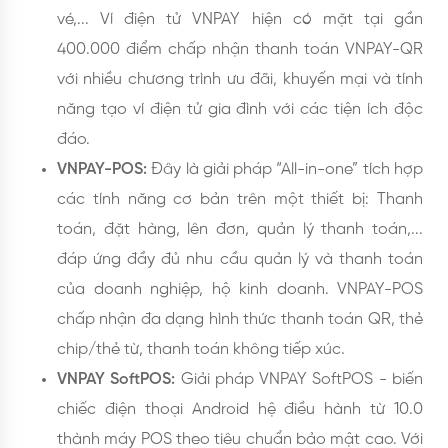
vé,... Ví điện tử VNPAY hiện có mặt tại gần
400.000 điểm chấp nhận thanh toán VNPAY-QR
với nhiều chương trình ưu đãi, khuyến mại và tính
năng tạo ví điện tử gia đình với các tiện ích độc
đáo.
VNPAY-POS:
Đây là giải pháp “All-in-one” tích hợp
các tính năng cơ bản trên một thiết bị: Thanh
toán, đặt hàng, lên đơn, quản lý thanh toán,...
đáp ứng đầy đủ nhu cầu quản lý và thanh toán
của doanh nghiệp, hộ kinh doanh. VNPAY-POS
chấp nhận đa dạng hình thức thanh toán QR, thẻ
chip/thẻ từ, thanh toán không tiếp xúc.
VNPAY SoftPOS:
Giải pháp VNPAY SoftPOS - biến
chiếc điện thoại Android hệ điều hành từ 10.0
thành máy POS theo tiêu chuẩn bảo mật cao. Với