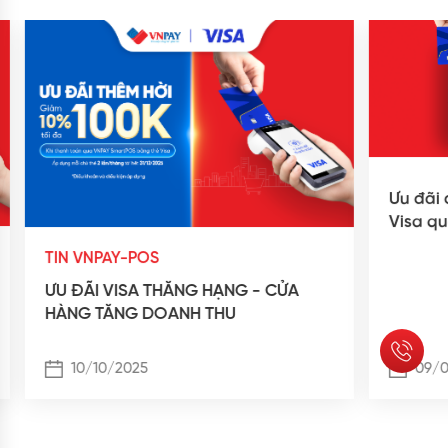
Ưu đãi 
Visa q
TIN VNPAY-POS
ƯU ĐÃI VISA THĂNG HẠNG - CỬA
HÀNG TĂNG DOANH THU
10/10/2025
09/0