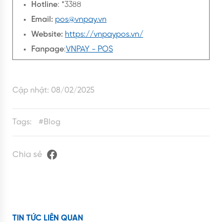
Hotline
: *3388
Email:
pos@vnpay.vn
Website:
https://vnpaypos.vn/
Fanpage
:
VNPAY - POS
Cập nhật:
08/02/2025
Tags:
#
Blog
Chia sẻ
TIN TỨC LIÊN QUAN