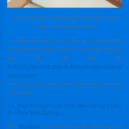
Thanh toán điện tử mang đến sự thuận tiện, nhanh
chóng và dễ dàng kiểm soát.
>> Thanh toán bằng di động có lẽ là phương thức
mang đến nhiều tiện lợi nhất cho người dùng, vậy liệu
bạn đã biết đầy đủ
8+ lợi ích của thanh toán di động với khách hàng và
doanh nghiệp
? Hãy tham khảo bài viết để có thêm thông tin trước
khi sử dụng!
1.2. Thực trạng thanh toán điện tử tại Châu
Á - Thái Bình Dương
Theo
Worldpay
, châu Á là khu vực dẫn đầu thế giới về