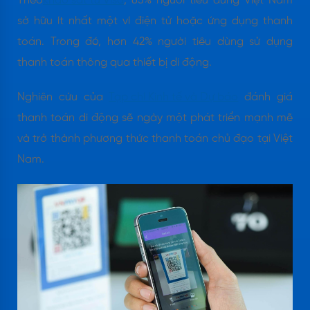
Theo
khảo sát từ Visa
, 85% người tiêu dùng Việt Nam
sở hữu ít nhất một ví điện tử hoặc ứng dụng thanh
toán. Trong đó, hơn 42% người tiêu dùng sử dụng
thanh toán thông qua thiết bị di động.
Nghiên cứu của
Tạp chí Kinh tế và Dự báo
đánh giá
thanh toán di động sẽ ngày một phát triển mạnh mẽ
và trở thành phương thức thanh toán chủ đạo tại Việt
Nam.