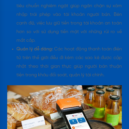
tiêu chuẩn nghiêm ngặt giúp ngăn chặn sự xâm
nhập trái phép vào tài khoản người bán. Bên
cạnh đó, việc lưu giữ tiền trong tài khoản an toàn
hơn so với sử dụng tiền mặt với những rủi ro về
mất cắp.
Quản lý dễ dàng:
Các hoạt động thanh toán điện
tử trên thế giới đều đi kèm các sao kê được cập
nhật theo thời gian thực giúp người bán thuận
tiện trong khâu đối soát, quản lý tài chính.