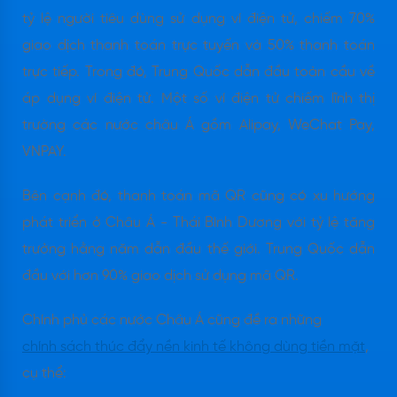
tỷ lệ người tiêu dùng sử dụng ví điện tử, chiếm 70%
giao dịch thanh toán trực tuyến và 50% thanh toán
trực tiếp. Trong đó, Trung Quốc dẫn đầu toàn cầu về
áp dụng ví điện tử. Một số ví điện tử chiếm lĩnh thị
trường các nước châu Á gồm Alipay, WeChat Pay,
VNPAY.
Bên cạnh đó, thanh toán mã QR cũng có xu hướng
phát triển ở Châu Á - Thái Bình Dương với tỷ lệ tăng
trưởng hằng năm dẫn đầu thế giới. Trung Quốc dẫn
đầu với hơn 90% giao dịch sử dụng mã QR.
Chính phủ các nước Châu Á cũng đề ra những
chính sách thúc đẩy nền kinh tế không dùng tiền mặt
,
cụ thể: