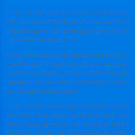
Tại một số quốc gia, tỷ lệ chi tiêu tiền mặt thấp. Điển
hình tại Thuỵ Điển chỉ có 2% lượng tiền mặt trong tổng
lượng tiền của nền kinh tế. Xếp sau đó là Mỹ với tỷ lệ
tiền mặt chỉ chiếm khoảng 7,7%.
Những con số này dự báo xu hướng sử dụng thanh
toán điện tử trên thế giới thay thế phương thức thanh
toán tiền mặt đang ngày một phổ biến. Trong đó,
thanh toán bằng thẻ, ví điện tử, mã QR đang là những
hình thức được sử dụng rộng rãi.
Thanh toán điện tử được người tiêu dùng ưa chuộng
bởi tính linh hoạt, tiện lợi, nhanh chóng. Người mua
không cần mang theo tiền mặt mà vẫn có thể tiến
hành thanh toán đơn giản thông qua thẻ hoặc thiết bị