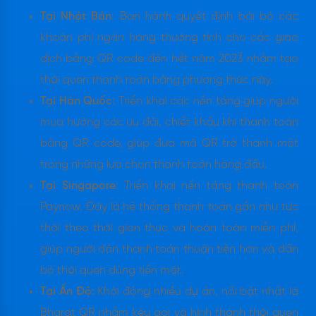
Tại Nhật Bản
: Ban hành quyết định bãi bỏ các
khoản phí ngân hàng thường tính cho các giao
dịch bằng QR code đến hết năm 2023 nhằm tạo
thói quen thanh toán bằng phương thức này.
Tại Hàn Quốc:
Triển khai các nền tảng giúp người
mua hưởng các ưu đãi, chiết khấu khi thanh toán
bằng QR code, giúp đưa mã QR trở thành một
trong những lựa chọn thanh toán hàng đầu.
Tại Singapore
: Triển khai nền tảng thanh toán
Paynow. Đây là hệ thống thanh toán gần như tức
thời theo thời gian thực và hoàn toàn miễn phí,
giúp người dân thanh toán thuận tiện hơn và dần
bỏ thói quen dùng tiền mặt.
Tại Ấn Độ:
Khởi động nhiều dự án, nổi bật nhất là
Bharat QR nhằm kêu gọi và hình thành thói quen