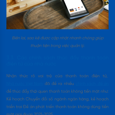
Biên lai, sao kê được cập nhật nhanh chóng giúp
thuận tiện trong việc quản lý
.
3.3. Các chính sách thúc đẩy thanh toán
điện tử của nhà nước
Nhận thức rõ vai trò của thanh toán điện tử,
Nhà nước Việt Nam
đã đề ra nhiều
chính sách, đề án
để thúc đẩy thói quen thanh toán không tiền mặt như:
Kế hoạch Chuyển đổi số ngành ngân hàng, kế hoạch
triển trai Đề án phát triển thanh toán không dùng tiền
mặt giai đoạn 2021-2025,...