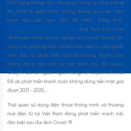
Một trong những mục tiêu quan trọng là tăng cường
thu thuế và giảm tham nhũng thông qua việc minh
bạch hóa các giao dịch tài chính. Đồng thời,
các chính sách và nghị định mới
cũng được ban hành
để khuyến khích doanh nghiệp và hộ kinh doanh tận
dụng các phương thức thanh toán điện tử, góp phần
thúc đẩy sự phát triển của thị trường thanh toán
không dùng tiền mặt tại Việt Nam như: Kế hoạch
Chuyển đổi số ngành ngân hàng, kế hoạch triển trai
Đề án phát triển thanh toán không dùng tiền mặt giai
đoạn 2021 - 2025,...
Thói quen sử dụng điện thoại thông minh và thương
mại điện tử tại Việt Nam đang phát triển mạnh mẽ,
đặc biệt sau đại dịch Covid-19.