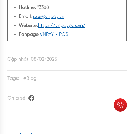
Hotline:
*3388
Email
:
pos@vnpay.vn
Website:
https://vnpaypos.vn/
Fanpage
:
VNPAY - POS
Cập nhật:
08/02/2025
Tags:
#
Blog
Chia sẻ