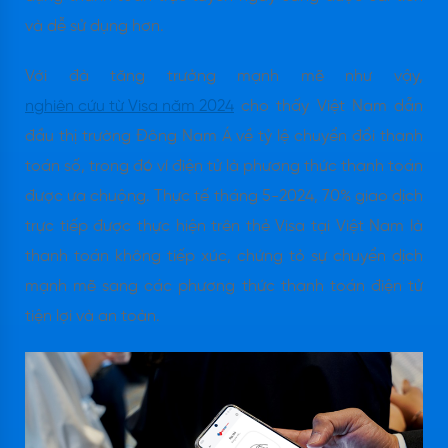
và dễ sử dụng hơn.
Với đà tăng trưởng mạnh mẽ như vậy,
nghiên cứu từ Visa năm 2024
cho thấy Việt Nam dẫn
đầu thị trường Đông Nam Á về tỷ lệ chuyển đổi thanh
toán số, trong đó ví điện tử là phương thức thanh toán
được ưa chuộng. Thực tế tháng 5-2024, 70% giao dịch
trực tiếp được thực hiện trên thẻ Visa tại Việt Nam là
thanh toán không tiếp xúc, chứng tỏ sự chuyển dịch
mạnh mẽ sang các phương thức thanh toán điện tử
tiện lợi và an toàn.