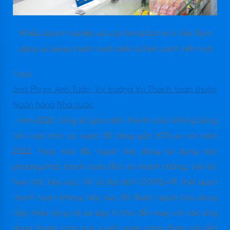
Nhiều doanh nghiệp và cửa hàng bán lẻ ở Việt Nam
đang sử dụng thanh toán điện tử bên cạnh tiền mặt
Theo
ông Phạm Anh Tuấn, Vụ trưởng Vụ Thanh toán thuộc
Ngân hàng Nhà nước
, năm 2023, tổng số giao dịch thanh toán không dùng
tiền mặt trên cả nước đã tăng gần 50% so với năm
2022. Thay vào đó, người tiêu dùng sử dụng các
phương thức thanh toán điện tử nhanh chóng, tiện lợi,
hạn chế tiếp xúc. Kể từ đại dịch COVID-19, thói quen
thanh toán không tiếp xúc đã được người tiêu dùng
tiếp nhận rộng rãi và duy trì cho đến nay, với các ứng
dụng thanh toán trực tuyến ngày càng được cải tiến