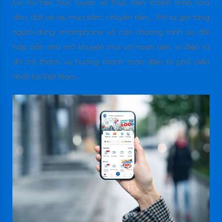
lưu trữ tiền trực tuyến và thực hiện thanh toán hoá
đơn, đặt vé xe, mua sắm, chuyển tiền,.. Với sự gia tăng
người dùng smartphone và các chương trình ưu đãi
hấp dẫn như mã khuyến mại và hoàn tiền, ví điện tử
đã trở thành xu hướng thanh toán điện tử phổ biến
nhất tại Việt Nam.