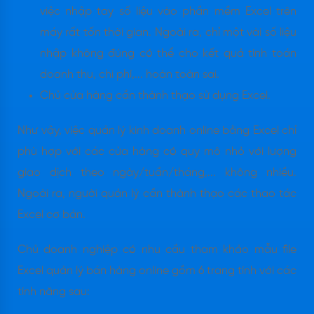
việc nhập tay số liệu vào phần mềm Excel trên
máy rất tốn thời gian. Ngoài ra, chỉ một vài số liệu
nhập không đúng có thể cho kết quả tính toán
doanh thu, chi phí,... hoàn toàn sai.
Chủ cửa hàng cần thành thạo sử dụng Excel.
Như vậy, việc quản lý kinh doanh online bằng Excel chỉ
phù hợp với các cửa hàng có quy mô nhỏ với lượng
giao dịch theo ngày/tuần/tháng,... không nhiều.
Ngoài ra, người quản lý cần thành thạo các thao tác
Excel cơ bản.
Chủ doanh nghiệp có nhu cầu tham khảo mẫu file
Excel quản lý bán hàng online gồm 6 trang tính với các
tính năng sau: