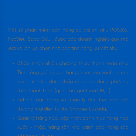
3.1. Ưu nhược điểm của phần mềm quản lý
bán hàng online trả phí
Một số phần mềm bán hàng có trả phí như POS365,
KiotViet, Sapo Go,... được các doanh nghiệp quy mô
vừa và lớn lựa chọn nhờ các tính năng ưu việt như:
Chấp nhận nhiều phương thức thanh toán như:
Tính tổng giá trị đơn hàng, quét mã vạch, in mã
vạch, in hóa đơn, chấp nhận đa dạng phương
thức thanh toán (quẹt thẻ, quét mã QR,...).
Kết nối bán hàng và quản lý đơn trên các sàn
thương mại điện tử như Shopee, Lazada,...
Quản lý hàng hóa, cập nhật danh mục hàng hóa
xuất - nhập, hàng tồn kho, cảnh báo hàng sắp