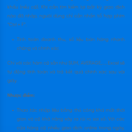
khấu (nếu có). Khi cần tìm kiếm lại bất kỳ giao dịch
nào đã nhập, người dùng chỉ cần nhấn tổ hợp phím
“Ctrl + F”.
Tính toán doanh thu, số liệu bán hàng nhanh
chóng và chính xác
Chỉ với các hàm có sẵn như SUM, AVERAGE,..., Excel sẽ
tự động tính toán và trả kết quả chính xác sau vài
giây.
Nhược điểm:
Thao tác nhập liệu bằng thủ công khá mất thời
gian và có khả năng xảy ra rủi ro sai số: Với các
cửa hàng có nhiều giao dịch online trong ngày,