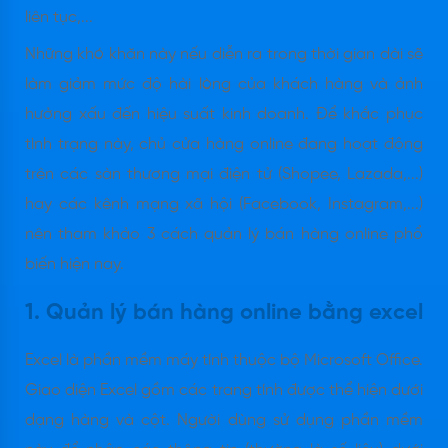
liên tục,...
Những khó khăn này nếu diễn ra trong thời gian dài sẽ
làm giảm mức độ hài lòng của khách hàng và ảnh
hưởng xấu đến hiệu suất kinh doanh. Để khắc phục
tình trạng này, chủ cửa hàng online đang hoạt động
trên các sàn thương mại điện tử (Shopee, Lazada,...)
hay các kênh mạng xã hội (Facebook, Instagram,...)
nên tham khảo 3 cách quản lý bán hàng online phổ
biến hiện nay.
1. Quản lý bán hàng online bằng excel
Excel là phần mềm máy tính thuộc bộ Microsoft Office.
Giao diện Excel gồm các trang tính được thể hiện dưới
dạng hàng và cột. Người dùng sử dụng phần mềm