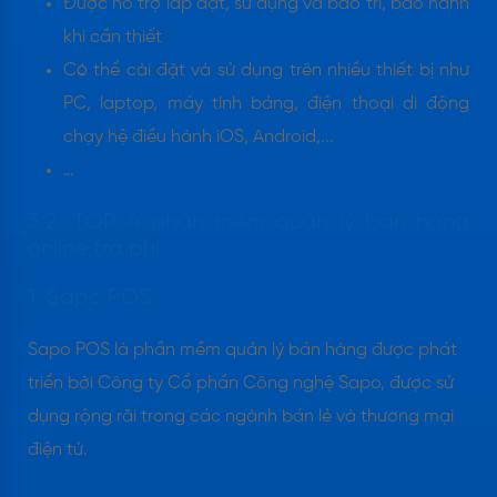
Được hỗ trợ lắp đặt, sử dụng và bảo trì, bảo hành
khi cần thiết
Có thể cài đặt và sử dụng trên nhiều thiết bị như
PC, laptop, máy tính bảng, điện thoại di động
chạy hệ điều hành iOS, Android,...
…
3.2. TOP 4 phần mềm quản lý bán hàng
online trả phí
1. Sapo POS
Sapo POS là phần mềm quản lý bán hàng được phát
triển bởi Công ty Cổ phần Công nghệ Sapo, được sử
dụng rộng rãi trong các ngành bán lẻ và thương mại
điện tử.