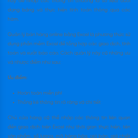
này để nhập các thông tin (thường là số liệu) dưới
dạng bảng và thực hiện tính toán thông qua các
hàm.
Quản lý bán hàng online bằng Excel là phương thức sử
dụng phần mềm Excel để tổng hợp các giao dịch, tính
toán và xuất báo cáo. Cách quản lý này có những ưu
và nhược điểm như sau:
Ưu điểm:
Hoàn toàn miễn phí
Thống kê thông tin rõ ràng và chi tiết
Chủ cửa hàng có thể nhập các thông tin liên quan
đến giao dịch trên Excel như thời gian thực hiện, tên
sản phẩm, số lượng, mã hàng hóa, giá bán, giá chiết