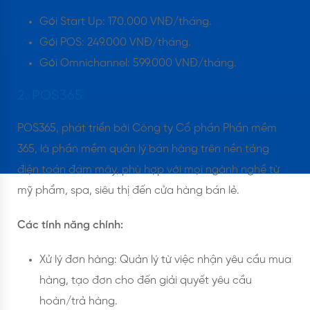
Gói Start Up: 170.000 VNĐ/tháng.
Gói POS: 249.000 VNĐ/tháng.
Gói Omnichannel: 599.000 VNĐ/tháng.
2. POS365
POS365, phát triển bởi Công ty Cổ phần Phần mềm
365, là phần mềm quản lý bán hàng trên nền tảng
điện toán đám mây, phù hợp với mọi ngành nghề từ
mỹ phẩm, spa, siêu thị đến cửa hàng bán lẻ.
Các tính năng chính:
Xử lý đơn hàng: Quản lý từ việc nhận yêu cầu mua
hàng, tạo đơn cho đến giải quyết yêu cầu
hoàn/trả hàng.