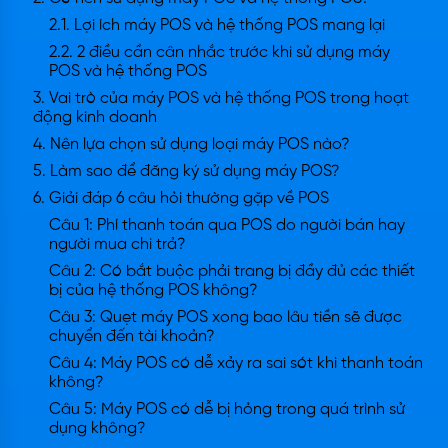
2.1. Lợi ích máy POS và hệ thống POS mang lại
2.2. 2 điều cần cân nhắc trước khi sử dụng máy
POS và hệ thống POS
3. Vai trò của máy POS và hệ thống POS trong hoạt
động kinh doanh
4. Nên lựa chọn sử dụng loại máy POS nào?
5. Làm sao để đăng ký sử dụng máy POS?
6. Giải đáp 6 câu hỏi thường gặp về POS
Câu 1: Phí thanh toán qua POS do người bán hay
người mua chi trả?
Câu 2: Có bắt buộc phải trang bị đầy đủ các thiết
bị của hệ thống POS không?
Câu 3: Quẹt máy POS xong bao lâu tiền sẽ được
chuyển đến tài khoản?
Câu 4: Máy POS có dễ xảy ra sai sót khi thanh toán
không?
Câu 5: Máy POS có dễ bị hỏng trong quá trình sử
dụng không?