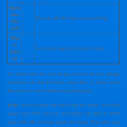
Ngăn
kéo
Khu vực để tiền mặt của cửa hàng.
tiền
mặt
Máy
in
In hóa đơn giấy cho khách hàng.
biên
lai
Tùy thuộc vào nhu cầu và quy mô của doanh nghiệp,
merchant có thể linh hoạt chọn đầu tư thêm hoặc
đầu tư ít hơn các thiết bị trong bảng trên.
Ví dụ:
Với cửa hàng bán đồ uống lưu động, có thể sử
dụng máy POS cầm tay mà không cần đầu tư thêm
máy tính tiền và máy quét mã vạch.
Quy trình vận