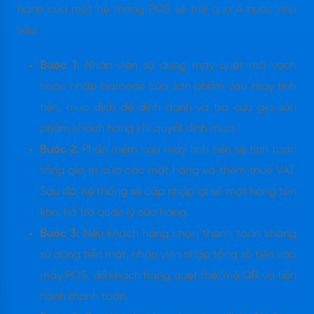
hành của một hệ thống POS sẽ trải qua 4 bước như
sau:
Bước 1:
Nhân viên sử dụng máy quét mã vạch
hoặc nhập barcode của sản phẩm vào máy tính
tiền, mục đích để định danh và tra cứu giá sản
phẩm khách hàng khi quyết định mua.
Bước 2:
Phần mềm của máy tính tiền sẽ tính toán
tổng giá trị của các mặt hàng và thêm thuế VAT.
Sau đó, hệ thống sẽ cập nhập lại số mặt hàng tồn
kho, hỗ trợ quản lý cửa hàng.
Bước 3:
Nếu khách hàng chọn thanh toán không
sử dụng tiền mặt, nhân viên nhập tổng số tiền vào
máy POS, để khách hàng quẹt thẻ/mã QR và tiến
hành thanh toán.