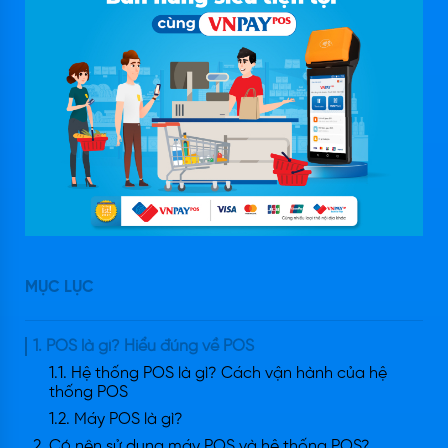
MỤC LỤC
1. POS là gì? Hiểu đúng về POS
1.1. Hệ thống POS là gì? Cách vận hành của hệ
thống POS
1.2. Máy POS là gì?
2. Có nên sử dụng máy POS và hệ thống POS?