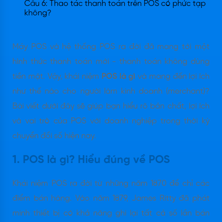
Câu 6: Thao tác thanh toán trên POS có phức tạp
không?
Máy POS và hệ thống POS ra đời đã mang tới một
hình thức thanh toán mới - thanh toán không dùng
tiền mặt. Vậy, khái niệm
POS là gì
và mang đến lợi ích
như thế nào cho người làm kinh doanh (merchant)?
Bài viết dưới đây sẽ giúp bạn hiểu rõ bản chất, lợi ích
và vai trò của POS với doanh nghiệp trong thời kỳ
chuyển đổi số hiện nay.
1. POS là gì? Hiểu đúng về POS
Khái niệm POS ra đời từ những năm 1870 để chỉ các
điểm bán hàng. Vào năm 1879, James Ritty đã phát
minh thiết bị có khả năng ghi lại tất cả số lần bán