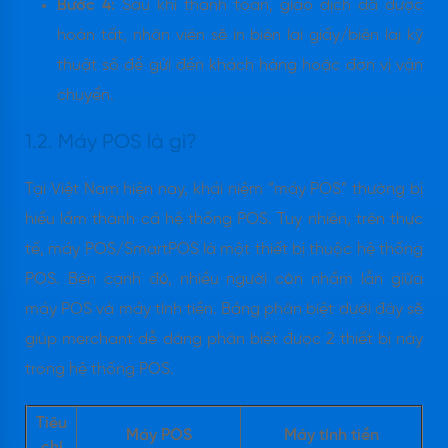
Bước 4:
Sau khi thanh toán, giao dịch đã được
hoàn tất, nhân viên sẽ in biên lai giấy/biên lai kỹ
thuật số để gửi đến khách hàng hoặc đơn vị vận
chuyển.
1.2. Máy POS là gì?
Tại Việt Nam hiện nay, khái niệm “máy POS” thường bị
hiểu lầm thành cả hệ thống POS. Tuy nhiên, trên thực
tế, máy POS/SmartPOS là một thiết bị thuộc hệ thống
POS. Bên cạnh đó, nhiều người còn nhầm lẫn giữa
máy POS và máy tính tiền. Bảng phân biệt dưới đây sẽ
giúp merchant dễ dàng phân biệt được 2 thiết bị này
trong hệ thống POS.
Tiêu
Máy POS
Máy tính tiền
chí