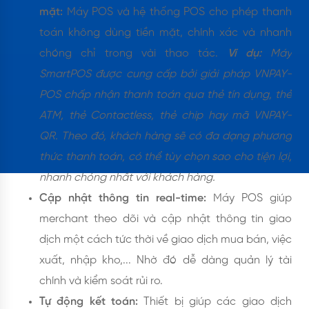
mặt:
Máy POS và hệ thống POS cho phép thanh
toán không dùng tiền mặt, chính xác và nhanh
chóng chỉ trong vài thao tác.
Ví dụ:
Máy
SmartPOS được cung cấp bởi giải pháp VNPAY-
POS chấp nhận thanh toán qua thẻ tín dụng, thẻ
ATM, thẻ Contactless, thẻ chip hay mã VNPAY-
QR. Theo đó, khách hàng sẽ có đa dạng phương
thức thanh toán, có thể tùy chọn sao cho tiện lợi,
nhanh chóng nhất với khách hàng.
Cập nhật thông tin real-time:
Máy POS giúp
merchant theo dõi và cập nhật thông tin giao
dịch một cách tức thời về giao dịch mua bán, việc
xuất, nhập kho,... Nhờ đó dễ dàng quản lý tài
chính và kiểm soát rủi ro.
Tự động kết toán:
Thiết bị giúp các giao dịch