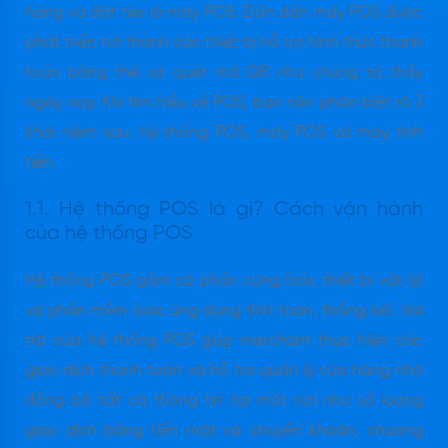
hàng và đặt tên là máy POS. Dần dần máy POS được
phát triển trở thành các thiết bị hỗ trợ hình thức thanh
toán bằng thẻ và quét mã QR như chúng ta thấy
ngày nay. Khi tìm hiểu về POS, bạn nên phân biệt rõ 3
khái niệm sau: hệ thống POS, máy POS và máy tính
tiền.
1.1. Hệ thống POS là gì? Cách vận hành
của hệ thống POS
Hệ thống POS gồm có phần cứng (các thiết bị vật lý)
và phần mềm (các ứng dụng tính toán, thống kê). Vai
trò của hệ thống POS giúp merchant thực hiện các
giao dịch thanh toán và hỗ trợ quản lý cửa hàng nhờ
đồng bộ tất cả thông tin tại một nơi như số lượng
giao dịch bằng tiền mặt và chuyển khoản, chương