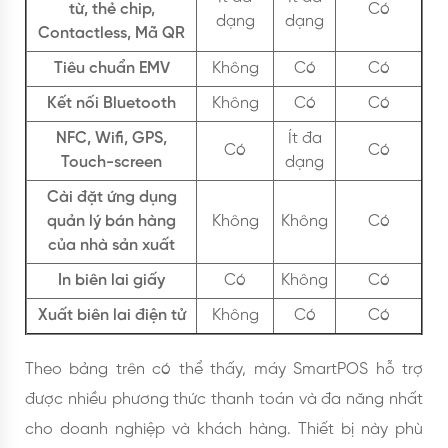
từ, thẻ chip,
Có
dạng
dạng
Contactless, Mã QR
Tiêu chuẩn EMV
Không
Có
Có
Kết nối Bluetooth
Không
Có
Có
NFC, Wifi, GPS,
Ít đa
Có
Có
Touch-screen
dạng
Cài đặt ứng dụng
quản lý bán hàng
Không
Không
Có
của nhà sản xuất
In biên lai giấy
Có
Không
Có
Xuất biên lai điện tử
Không
Có
Có
Theo bảng trên có thể thấy, máy SmartPOS hỗ trợ
được nhiều phương thức thanh toán và đa năng nhất
cho doanh nghiệp và khách hàng. Thiết bị này phù