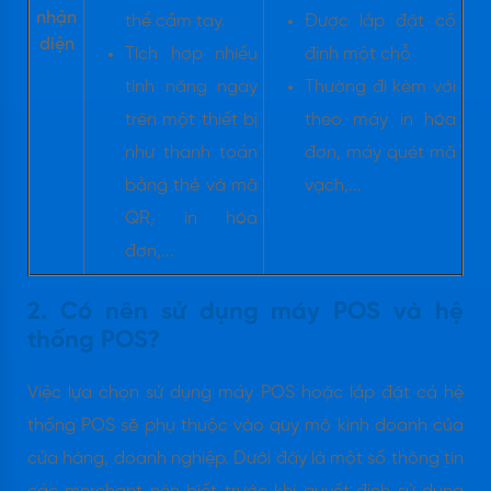
nhận
thể cầm tay.
Được lắp đặt cố
diện
Tích hợp nhiều
định một chỗ
tính năng ngay
Thường đi kèm với
trên một thiết bị
theo máy in hóa
như thanh toán
đơn, máy quét mã
bằng thẻ và mã
vạch,...
QR, in hóa
đơn,...
2. Có nên sử dụng máy POS và hệ
thống POS?
Việc lựa chọn sử dụng máy POS hoặc lắp đặt cả hệ
thống POS sẽ phụ thuộc vào quy mô kinh doanh của
cửa hàng, doanh nghiệp. Dưới đây là một số thông tin