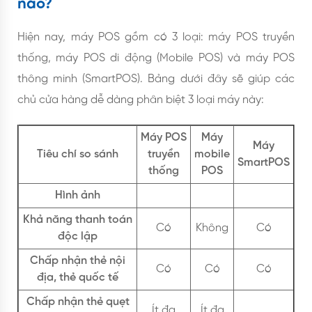
nào?
Hiện nay, máy POS gồm có 3 loại: máy POS truyền
thống, máy POS di động (Mobile POS) và máy POS
thông minh (SmartPOS). Bảng dưới đây sẽ giúp các
chủ cửa hàng dễ dàng phân biệt 3 loại máy này:
Máy POS
Máy
Máy
Tiêu chí so sánh
truyền
mobile
SmartPOS
thống
POS
Hình ảnh
Khả năng thanh toán
Có
Không
Có
độc lập
Chấp nhận thẻ nội
Có
Có
Có
địa, thẻ quốc tế
Chấp nhận thẻ quẹt
Ít đa
Ít đa