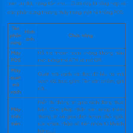
trình ưu đãi, hàng tồn kho,... Dưới đây là tổng hợp về
các phần cứng thường thấy trong một hệ thống POS:
Tên
Hình
phần
Chức năng
ảnh
cứng
Máy
Hỗ trợ thanh toán không không tiền
POS
mặt bằng thẻ ATM và mã QR.
Máy
Quét mã vạch và đọc dữ liệu từ mã
quét
vạch đó, bao gồm: Tên sản phẩm, giá
mã
cả,...
vạch
Hiển thị thông tin giao dịch đang thực
Máy
hiện. Cho phép nhân viên nhập thêm
tính
thông tin về giao dịch (chọn chỗ ngồi,
tiền
sửa chữa, nhập số tiền nhận từ khách
hàng,...)