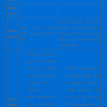
Hình
ảnh
Nhập thông tin đơn
Thực hiện thanh
hàng, tính tổng đơn
Chức
toán bằng thẻ/mã
hàng, tích hợp các ưu
năng
QR.
đãi cho khách hàng
thân thiết,...
Thiết bị cầm tay
gồm màn hình,
bàn phím bấm
Thiết kế màn hình
(máy POS truyền
lớn (có chiều dài
thống), đầu in
khoảng 20 - 25cm,
hóa đơn.
chiều rộng 10 - 14
Kích thước nhỏ
cm), có giá đỡ, có
Đặc
gọn, nhẹ để có
1 khay đựng tiền
điểm