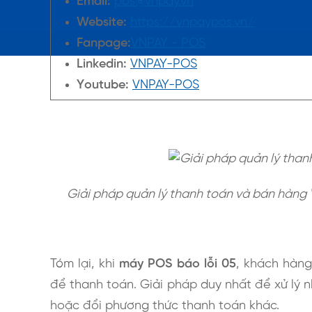
Email:
pos@vnpay.vn
Website:
https://vnpaypos.vn/
Fanpage:
VNPAY - POS
Linkedin:
VNPAY-POS
Youtube:
VNPAY-POS
Giải pháp quản lý thanh toán và bán hàng 
Tóm lại, khi
máy POS báo lỗi 05
, khách hàng
để thanh toán. Giải pháp duy nhất để xử lý 
hoặc đổi phương thức thanh toán khác.