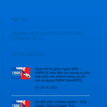
MỤC LỤC
Nguyên nhân và cách xử lý khi máy
POS báo lỗi 05
TIN TỨC LIÊN QUAN
Quẹt thẻ là giảm ngay 100k -
VNPAY & Visa tiếp tục mang ưu đãi
hấp dẫn cho khách hàng và đối
tác sử dụng VNPAY SmartPOS!
29/01/2026
ƯU ĐÃI VISA THĂNG HẠNG - CỬA
HÀNG TĂNG DOANH THU