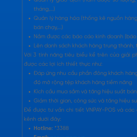
Quản lý giao dịch (nắm được số lượng, 
tháng,...)
Quản lý hàng hóa (thống kê nguồn hàng,
bán chạy,...)
Nắm được các báo cáo kinh doanh (báo cá
Lên danh sách khách hàng trung thành, t
Với 3 tính năng tiêu biểu kể trên của giả
được các lợi ích thiết thực như:
Đáp ứng nhu cầu phần đông khách hàng 
đó mở rộng tệp khách hàng tiềm năng
Kích cầu mua sắm và tăng hiệu suất bán 
Giảm thời gian, công sức và tăng hiệu s
Để được tư vấn chi tiết VNPAY-POS và các d
kênh dưới đây:
Hotline:
*3388