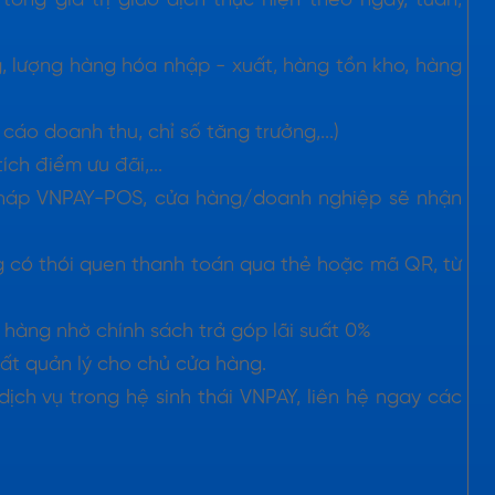
tổng giá trị giao dịch thực hiện theo ngày, tuần,
 lượng hàng hóa nhập - xuất, hàng tồn kho, hàng
o doanh thu, chỉ số tăng trưởng,...)
ích điểm ưu đãi,...
i pháp VNPAY-POS, cửa hàng/doanh nghiệp sẽ nhận
có thói quen thanh toán qua thẻ hoặc mã QR, từ
hàng nhờ chính sách trả góp lãi suất 0%
uất quản lý cho chủ cửa hàng.
ịch vụ trong hệ sinh thái VNPAY, liên hệ ngay các