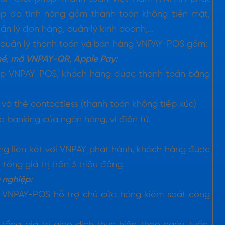
 cấp đa tính năng gồm thanh toán không tiền mặt,
ản lý đơn hàng, quản lý kinh doanh,...
p quản lý thanh toán và bán hàng VNPAY-POS gồm:
hẻ, mã VNPAY-QR, Apple Pay:
áp VNPAY-POS, khách hàng được thanh toán bằng
ừ và thẻ contactless (thanh toán không tiếp xúc)
banking của ngân hàng, ví điện tử.
ng liên kết với VNPAY phát hành, khách hàng được
tổng giá trị trên 3 triệu đồng.
h nghiệp:
 VNPAY-POS hỗ trợ chủ cửa hàng kiểm soát công