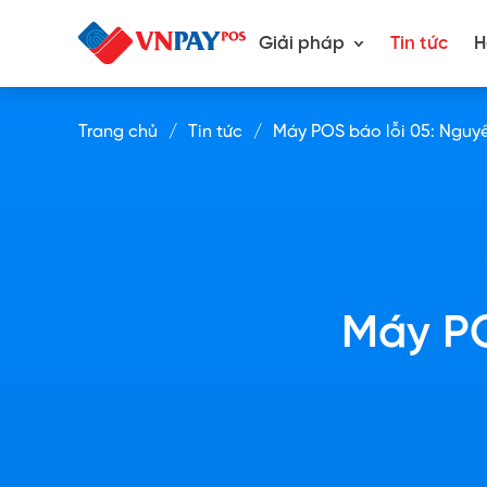
Giải pháp
Tin tức
H
Trang chủ
Tin tức
Máy POS báo lỗi 05: Nguyê
Máy PO