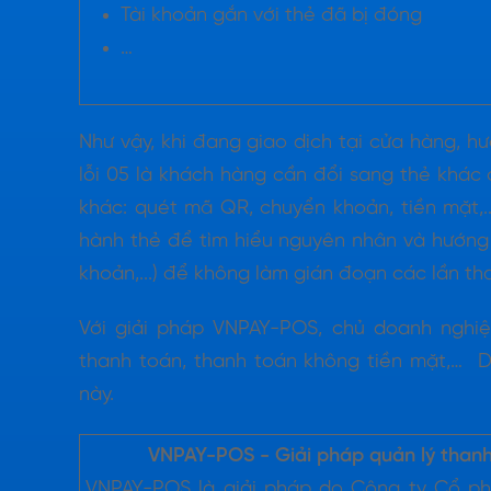
Tài khoản gắn với thẻ đã bị đóng
…
Như vậy, khi đang giao dịch tại cửa hàng, h
lỗi 05 là khách hàng cần đổi sang thẻ khá
khác: quét mã QR, chuyển khoản, tiền mặt,.
hành thẻ để tìm hiểu nguyên nhân và hướng 
khoản,...) để không làm gián đoạn các lần th
Với giải pháp VNPAY-POS, chủ doanh nghiệ
thanh toán, thanh toán không tiền mặt,… Dư
này.
VNPAY-POS - Giải pháp quản lý thanh
VNPAY-POS là giải pháp do Công ty Cổ ph