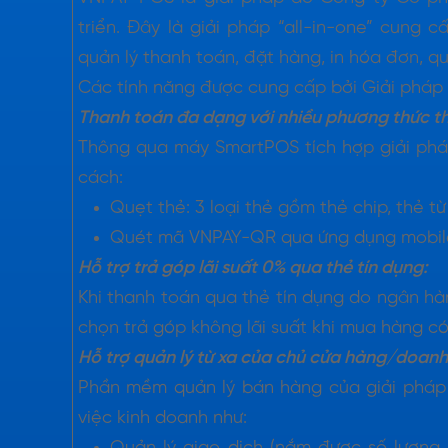
triển. Đây là giải pháp “all-in-one” cung
quản lý thanh toán, đặt hàng, in hóa đơn, qu
Các tính năng được cung cấp bởi Giải phá
Thanh toán đa dạng với nhiều phương thức t
Thông qua máy SmartPOS tích hợp giải ph
cách:
Quẹt thẻ: 3 loại thẻ gồm thẻ chip, thẻ t
Quét mã VNPAY-QR qua ứng dụng mobile 
Hỗ trợ trả góp lãi suất 0% qua thẻ tín dụng:
Khi thanh toán qua thẻ tín dụng do ngân hà
chọn trả góp không lãi suất khi mua hàng có 
Hỗ trợ quản lý từ xa của chủ cửa hàng/doan
Phần mềm quản lý bán hàng của giải pháp
việc kinh doanh như: