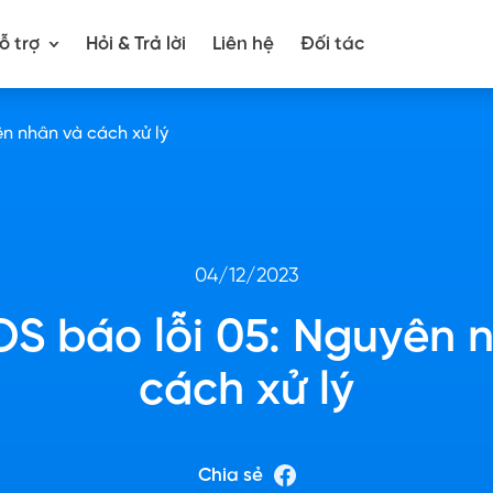
ỗ trợ
Hỏi & Trả lời
Liên hệ
Đối tác
n nhân và cách xử lý
04/12/2023
S báo lỗi 05: Nguyên 
cách xử lý
Chia sẻ