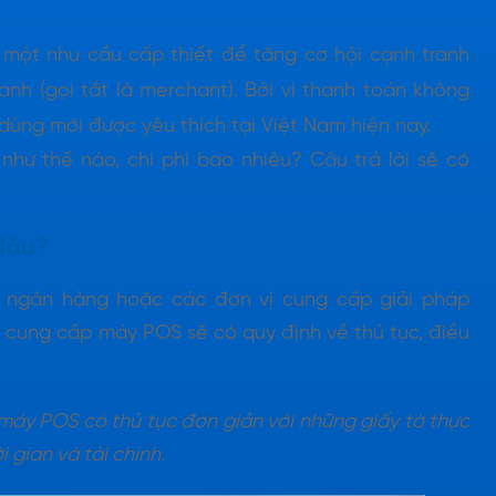
 một nhu cầu cấp thiết để tăng cơ hội cạnh tranh
nh (gọi tắt là merchant). Bởi vì thanh toán không
dùng mới được yêu thích tại Việt Nam hiện nay.
như thế nào, chi phí bao nhiêu? Câu trả lời sẽ có
đâu?
 ngân hàng hoặc các đơn vị cung cấp giải pháp
ị cung cấp máy POS sẽ có quy định về thủ tục, điều
áy POS có thủ tục đơn giản với những giấy tờ thực
i gian và tài chính.