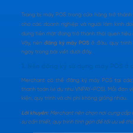
Trang bị máy POS trong cửa hàng trở thành
cho các doanh nghiệp và người làm kinh doa
dùng tiền mặt đang trở thành thói quen tiêu 
Vậy, nên
đăng ký máy POS
ở đâu, quy trình 
ngay trong bài viết dưới đây.
1. Nên đăng ký sử dụng máy POS ở 
Merchant có thể đăng ký máy POS tại các
thanh toán (ví dụ như VNPAY-POS). Mỗi đơn v
kiện, quy trình và chi phí không giống nhau.
Lời khuyên:
Merchant nên chọn nơi cung cấp m
sự cần thiết, quy trình tinh gọn để tối ưu về thờ