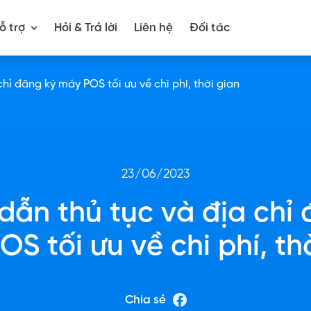
ỗ trợ
Hỏi & Trả lời
Liên hệ
Đối tác
hỉ đăng ký máy POS tối ưu về chi phí, thời gian
23/06/2023
dẫn thủ tục và địa chỉ 
S tối ưu về chi phí, th
Chia sẻ