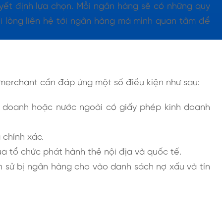
uyết định lựa chọn. Mỗi ngân hàng sẽ có những quy
vui lòng liên hệ tới ngân hàng mà mình quan tâm để
g
merchant cần đáp ứng một số điều kiện như sau:
n doanh hoặc nước ngoài có giấy phép kinh doanh
chính xác.
ủa tổ chức phát hành thẻ nội địa và quốc tế.
n sử bị ngân hàng cho vào danh sách nợ xấu và tín