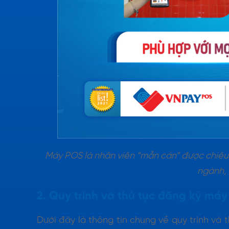
Máy POS là nhân viên “mẫn cán” được chiêu
ngành, 
2. Quy trình và thủ tục đăng ký má
Dưới đây là thông tin chung về quy trình và