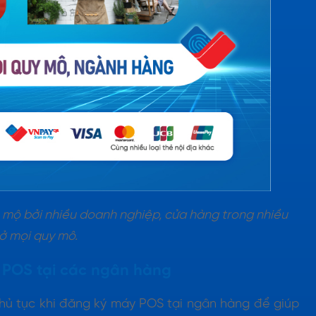
 mộ bởi nhiều doanh nghiệp, cửa hàng trong nhiều
ở mọi quy mô.
y POS tại các ngân hàng
 thủ tục khi đăng ký máy POS tại ngân hàng để giúp