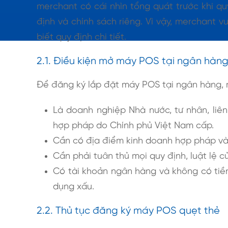
merchant có cái nhìn tổng quát trước khi q
định và chính sách riêng. Vì vậy, merchant 
biết quy định chi tiết.
2.1. Điều kiện mở máy POS tại ngân hàn
Để đăng ký lắp đặt máy POS tại ngân hàng, 
Là doanh nghiệp Nhà nước, tư nhân, liê
hợp pháp do Chính phủ Việt Nam cấp.
Cần có địa điểm kinh doanh hợp pháp và 
Cần phải tuân thủ mọi quy định, luật lệ c
Có tài khoản ngân hàng và không có tiề
dụng xấu.
2.2. Thủ tục đăng ký máy POS quẹt thẻ