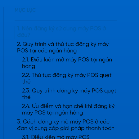
MỤC LỤC
1. Nên đăng ký sử dụng máy POS ở
đâu?
2. Quy trình và thủ tục đăng ký máy
POS tại các ngân hàng
2.1. Điều kiện mở máy POS tại ngân
hàng
2.2. Thủ tục đăng ký máy POS quẹt
thẻ
2.3. Quy trình đăng ký máy POS quẹt
thẻ
2.4. Ưu điểm và hạn chế khi đăng ký
máy POS tại ngân hàng
3. Cách đăng ký mở máy POS ở các
đơn vị cung cấp giải pháp thanh toán
3.1. Điều kiện mở máy POS