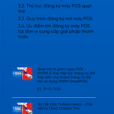
3.2. Thủ tục đăng ký máy POS quẹt
thẻ
3.3. Quy trình đăng ký mở máy POS
3.4. Ưu điểm khi đăng ký máy POS
tại đơn vị cung cấp giải pháp thanh
toán
TIN TỨC LIÊN QUAN
Quẹt thẻ là giảm ngay 100k -
VNPAY & Visa tiếp tục mang ưu đãi
hấp dẫn cho khách hàng và đối
tác sử dụng VNPAY SmartPOS!
29/01/2026
ƯU ĐÃI VISA THĂNG HẠNG - CỬA
HÀNG TĂNG DOANH THU