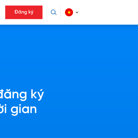
Đăng ký
đăng ký
ời gian